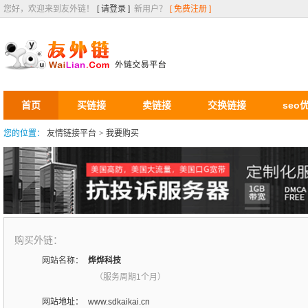
您好，欢迎来到友外链！
[ 请登录 ]
新用户？
[ 免费注册 ]
首页
买链接
卖链接
交换链接
seo
您的位置：
友情链接平台
>
我要购买
购买外链：
网站名称：
烨烨科技
（服务周期1个月）
网站地址：
www.sdkaikai.cn